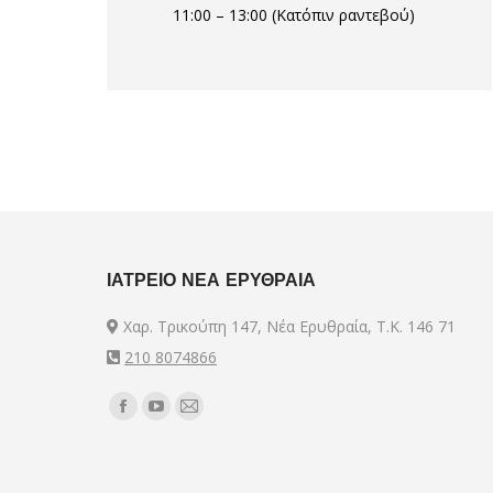
11:00 – 13:00 (Κατόπιν ραντεβού)
ΙΑΤΡΕΙΟ ΝΕΑ ΕΡΥΘΡΑΙΑ
Χαρ. Τρικούπη 147, Νέα Ερυθραία, Τ.Κ. 146 71
210 8074866
Find us on:
Facebook
YouTube
Mail
page
page
page
opens
opens
opens