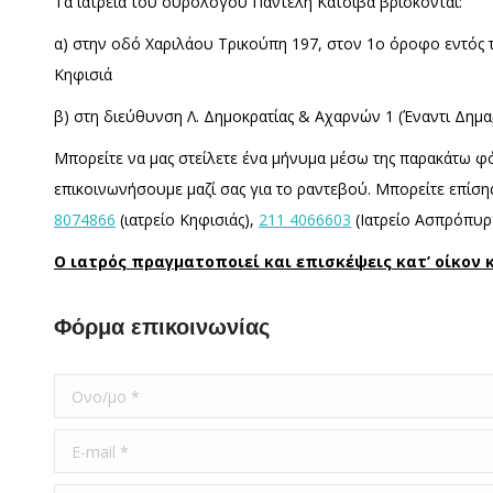
Τα ιατρεία του ουρολόγου Παντελή Κατσίβα βρίσκονται:
α) στην οδό Χαριλάου Τρικούπη 197, στον 1ο όροφο εντός 
Κηφισιά
β) στη διεύθυνση Λ. Δημοκρατίας & Αχαρνών 1 (Έναντι Δη
Μπορείτε να μας στείλετε ένα μήνυμα μέσω της παρακάτω φό
επικοινωνήσουμε μαζί σας για το ραντεβού. Μπορείτε επίσ
8074866
(ιατρείο Κηφισιάς),
211 4066603
(Ιατρείο Ασπρόπυρ
O ιατρός πραγματοποιεί και επισκέψεις κατ’ οίκον
Φόρμα επικοινωνίας