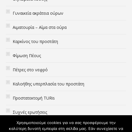
new
new
new
window
window
window
Γυναικεία ακράτεια ούρων
Αιματουρία – Αίμα στα ούρα
Καρκίνος του προστάτη
Φίμωση Πέους
Πέτρες στο νεφρό
Καλοήθης υπερπλασία του προστάτη
Προστατεκτομή TURis
Συχνές ερωτήσεις
Χρησιμοποιούμε cookies για να σας προσφέρουμε την
καλύτερη δυνατή εμπειρία στη σελίδα μας. Εάν συνεχίσετε να