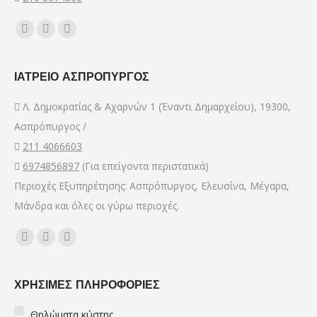
Find us on:
Facebook
YouTube
Mail
page
page
page
opens
opens
opens
ΙΑΤΡΕΙΟ ΑΣΠΡΟΠΥΡΓΟΣ
in
in
in
Λ. Δημοκρατίας & Αχαρνών 1 (Έναντι Δημαρχείου), 19300,
new
new
new
Ασπρόπυργος /
window
window
window
211 4066603
6974856897
(Για επείγοντα περιστατικά)
Περιοχές Εξυπηρέτησης: Ασπρόπυργος, Ελευσίνα, Μέγαρα,
Μάνδρα και όλες οι γύρω περιοχές.
Find us on:
Facebook
YouTube
Mail
page
page
page
opens
opens
opens
ΧΡΗΣΙΜΕΣ ΠΛΗΡΟΦΟΡΙΕΣ
in
in
in
Θηλώματα κύστης