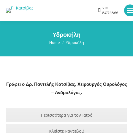
210
8074866
Υδροκήλη
You are here:
Home
Υδροκήλη
Γράφει ο Δρ. Παντελής Κατσίβας, Χειρουργός Ουρολόγος
– Ανδρολόγος.
Περισσότερα για τον Ιατρό
Κλείστε Ραντεβού