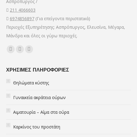
Ασπρόπυργος /
window
window
window
211 4066603
6974856897
(Για επείγοντα περιστατικά)
Περιοχές Εξυπηρέτησης: Ασπρόπυργος, Ελευσίνα, Μέγαρα,
Μάνδρα και όλες οι γύρω περιοχές.
Find us on:
Facebook
YouTube
Mail
page
page
page
opens
opens
opens
ΧΡΗΣΙΜΕΣ ΠΛΗΡΟΦΟΡΙΕΣ
in
in
in
Θηλώματα κύστης
new
new
new
window
window
window
Γυναικεία ακράτεια ούρων
Αιματουρία – Αίμα στα ούρα
Καρκίνος του προστάτη