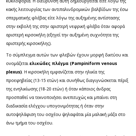
κυκλοφορία. Η διεύρυνση αυτή δημιουργείται είτε λόγω της
κακής λειτουργίας των αντιπαλινδρομικών βαλβίδων της έσω
σπερματικής φλέβας είτε λόγω της αυξημένης αντίστασης
στην εκβολή της στην αριστερή νεφρική φλέβα όταν αφορά
αριστερή κιρσοκήλη (εξηγεί την αυξημένη συχνότητα της
αριστερής κιρσοκήλης).
Το σύμπλεγμα αυτών των φλεβών έχουν μορφή δικτύου και
ονομάζεται
ελικώδες πλέγμα (Pampiniform venous
plexus)
. Η κιρσοκήλη εμφανίζεται στην ηλικία της
προεφηβείας (13-15 ετών) και συνήθως διαγιγνώσκεται πέριξ
της ενηλικίωσης (18-20 ετών) ή όταν κάποιος άνδρας
προσπαθεί να τεκνοποιήσει ανεπιτυχώς και μπαίνει στη
διαδικασία ελέγχου υπογονιμότητας ή όταν στην
αυτοψηλάφιση του οσχέου ψηλαφάται μία μαλακή μάζα στο
άνω τμήμα του οσχέου.