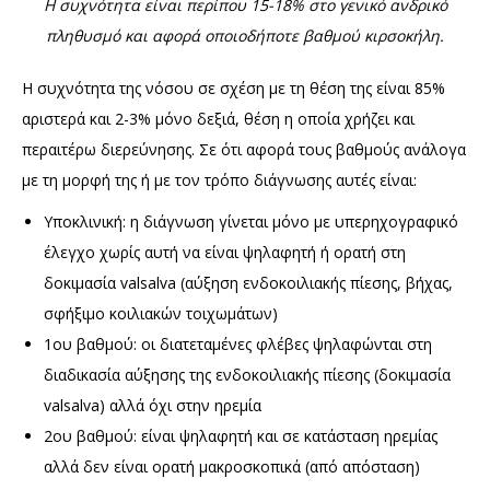
Η συχνότητα είναι περίπου 15-18% στο γενικό ανδρικό
πληθυσμό και αφορά οποιοδήποτε βαθμού κιρσοκήλη.
Η συχνότητα της νόσου σε σχέση με τη θέση της είναι 85%
αριστερά και 2-3% μόνο δεξιά, θέση η οποία χρήζει και
περαιτέρω διερεύνησης. Σε ότι αφορά τους βαθμούς ανάλογα
με τη μορφή της ή με τον τρόπο διάγνωσης αυτές είναι:
Υποκλινική: η διάγνωση γίνεται μόνο με υπερηχογραφικό
έλεγχο χωρίς αυτή να είναι ψηλαφητή ή ορατή στη
δοκιμασία valsalva (αύξηση ενδοκοιλιακής πίεσης, βήχας,
σφήξιμο κοιλιακών τοιχωμάτων)
1ου βαθμού: οι διατεταμένες φλέβες ψηλαφώνται στη
διαδικασία αύξησης της ενδοκοιλιακής πίεσης (δοκιμασία
valsalva) αλλά όχι στην ηρεμία
2ου βαθμού: είναι ψηλαφητή και σε κατάσταση ηρεμίας
αλλά δεν είναι ορατή μακροσκοπικά (από απόσταση)