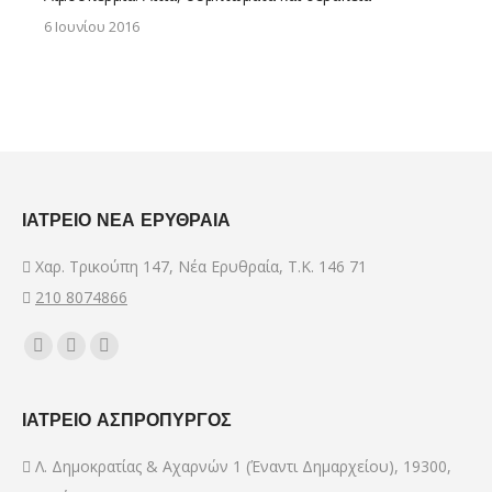
6 Ιουνίου 2016
ΙΑΤΡΕΙΟ ΝΕΑ ΕΡΥΘΡΑΙΑ
Χαρ. Τρικούπη 147, Νέα Ερυθραία, Τ.Κ. 146 71
210 8074866
Find us on:
Facebook
YouTube
Mail
page
page
page
opens
opens
opens
ΙΑΤΡΕΙΟ ΑΣΠΡΟΠΥΡΓΟΣ
in
in
in
Λ. Δημοκρατίας & Αχαρνών 1 (Έναντι Δημαρχείου), 19300,
new
new
new