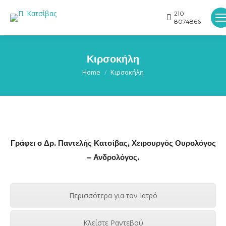
210
8074866
Κιρσοκήλη
You are here:
Home
Κιρσοκήλη
Γράφει ο Δρ. Παντελής Κατσίβας, Χειρουργός Ουρολόγος
– Ανδρολόγος.
Περισσότερα για τον Ιατρό
Κλείστε Ραντεβού