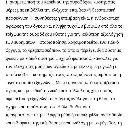
Η αντιμετώπιση του καρκίνου της ουροδόχου κύστης στις
μέρες μας επιβάλλει την ελάχιστη επεμβατική θεραπευτική
προσέγγιση. Η συνηθέστερη επέμβαση είναι η ενδοσκοπική
αφαίρεση του όγκου και η λήψη τυχαίων βιοψιών από όλο το
τοίχωμα της ουροδόχου κύστης για την καλύτερη αξιολόγηση
των ευρημάτων – σταδιοποίηση. Χρησιμοποιείται ένα ειδικό
όργανο, το «ρεζεκτοσκόπιο», το οποίο περιέχει ένα σύστημα
φακών με ειδικό σύστημα ψυχρού φωτισμού, κάνουλες για
τον έλεγχο της ροής των υγρών και μια ηλεκτρική αγκύλη η
οποία κόβει – καυτηριάζει τους ιστούς κάνοντας αιμόσταση ή
laser το οποίο εξαχνώνει. Με το όργανο αυτό εντοπίζεται ο
όγκος και, με ειδική τεχνική και κατάλληλους χειρισμούς,
αφαιρείται ή εξαχνώνεται ο όγκος ανάλογα με τη θέση, το
σχήμα και τη σύσταση του. Η όλη διαδικασία
πραγματοποιείται με ελαφρά μέθη ή επισκληρίδιο αναισθησία
και η διάρκεια της επέμβασης είναι ανάλογη με το μέγεθος, τη