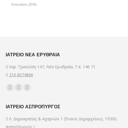
6 Ιουνίου 2016
ΙΑΤΡΕΙΟ ΝΕΑ ΕΡΥΘΡΑΙΑ
Χαρ. Τρικούπη 147, Νέα Ερυθραία, Τ.Κ. 146 71
210 8074866
Find us on:
Facebook
YouTube
Mail
page
page
page
opens
opens
opens
ΙΑΤΡΕΙΟ ΑΣΠΡΟΠΥΡΓΟΣ
in
in
in
Λ. Δημοκρατίας & Αχαρνών 1 (Έναντι Δημαρχείου), 19300,
new
new
new
Ασπρόπυργος /