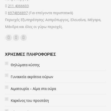
window
window
window
211 4066603
6974856897
(Για επείγοντα περιστατικά)
Περιοχές Εξυπηρέτησης: Ασπρόπυργος, Ελευσίνα, Μέγαρα,
Μάνδρα και όλες οι γύρω περιοχές.
Find us on:
Facebook
YouTube
Mail
page
page
page
opens
opens
opens
ΧΡΗΣΙΜΕΣ ΠΛΗΡΟΦΟΡΙΕΣ
in
in
in
Θηλώματα κύστης
new
new
new
window
window
window
Γυναικεία ακράτεια ούρων
Αιματουρία – Αίμα στα ούρα
Καρκίνος του προστάτη